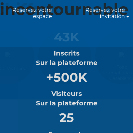
ous incontour
mmobilier en que
chiffres
incontournable 
Réservez votre
Réservez votre
espace
invitation
43K
Inscrits
Sur la plateforme
Foire
00 Visiteurs
4 Jours
+500K
International
Casablanc
Visiteurs
Sur la plateforme
25