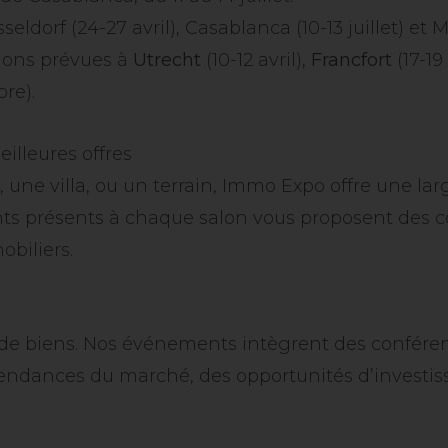
seldorf (24-27 avril), Casablanca (10-13 juillet) et
tions prévues à
Utrecht
(10-12 avril),
Francfort
(17-19 
re).
illeures offres
une villa, ou un terrain, Immo Expo offre une lar
ants présents à chaque salon vous proposent des 
biliers.
de biens. Nos événements intègrent des conféren
tendances du marché, des opportunités d’investiss