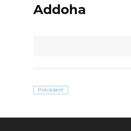
Addoha
Précédent